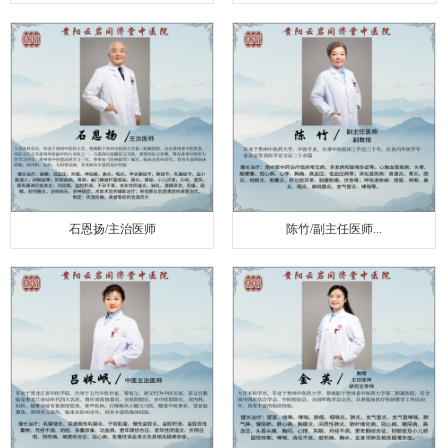
石恩扬/主治医师
陈竹/副主任医师...