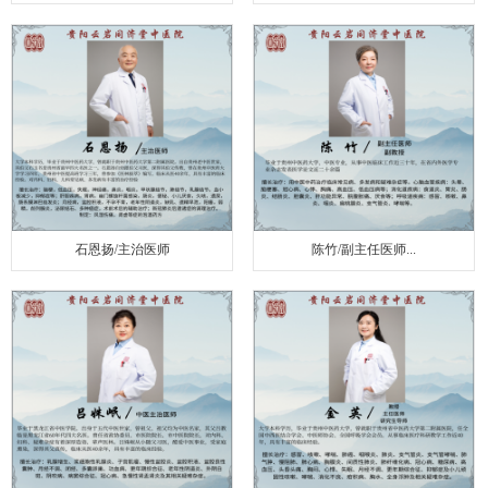
石恩扬/主治医师
陈竹/副主任医师...