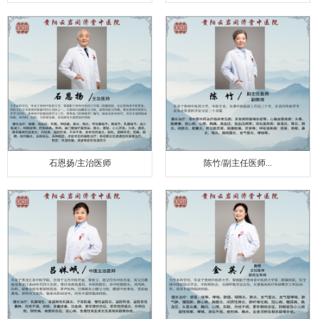
石恩扬/主治医师
陈竹/副主任医师...