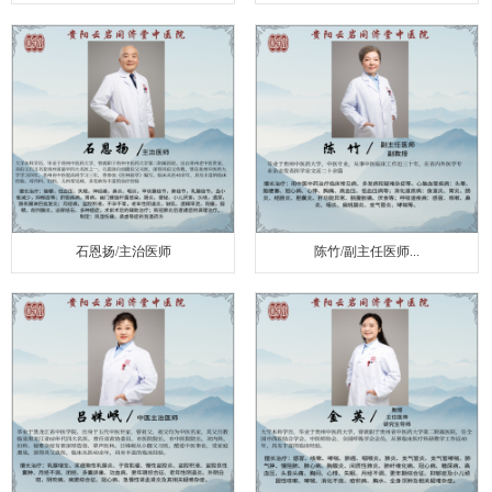
石恩扬/主治医师
陈竹/副主任医师...