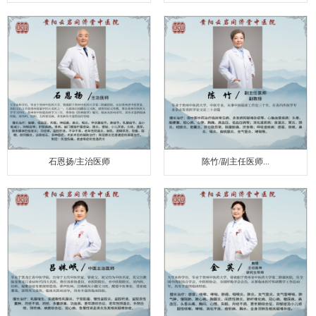
石恩扬/主治医师
陈竹/副主任医师...