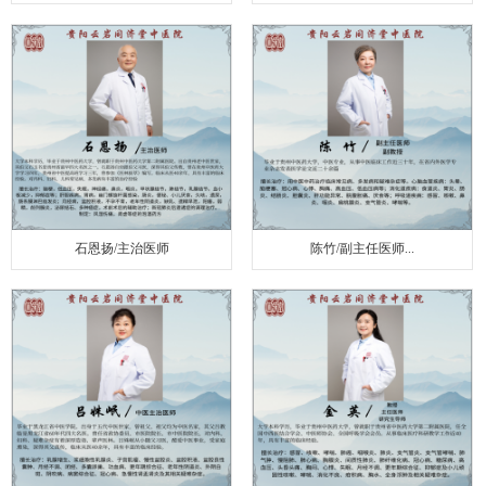
石恩扬/主治医师
陈竹/副主任医师...